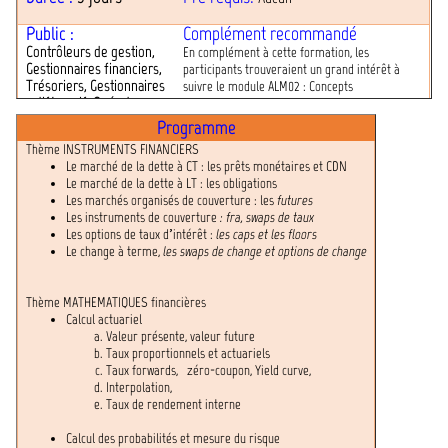
Public :
Complément recommandé
Contrôleurs de gestion,
En complément à cette formation, les
Gestionnaires financiers,
participants trouveraient un grand intérêt à
Trésoriers, Gestionnaires
suivre le module ALM02 : Concepts
actif/passif, Opérateurs
fondamentaux de l’ALM et impacts sur
de front-office,
l’organisation bancaire.
Programme
Auditeurs
Thème INSTRUMENTS FINANCIERS
Le marché de la dette à CT : les prêts monétaires et CDN
Frais pédagogiques: 500 000
Lieu : à la discrétion de l’entreprise
Le marché de la dette à LT : les obligations
FCFA
Les marchés organisés de couverture : les
futures
Les instruments de couverture
: fra, swaps de taux
Les options de taux d’intérêt :
les caps et les floors
Le change à terme,
les swaps de change et options de change
Thème MATHEMATIQUES financières
Calcul actuariel
Valeur présente, valeur future
Taux proportionnels et actuariels
Taux forwards, zéro-coupon, Yield curve,
Interpolation,
Taux de rendement interne
Calcul des probabilités et mesure du risque