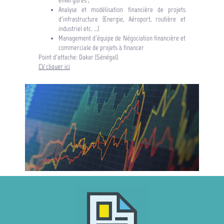
envergures ;
Analyse et modélisation financière de projets
d’infrastructure (Energie, Aéroport, routière et
industriel etc. …)
Management d’équipe de Négociation financière et
commerciale de projets à financer
Point d'attache: Dakar (Sénégal)
CV cliquer ici