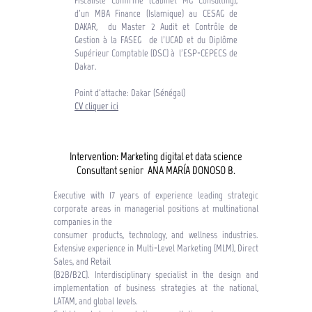
Fiscaliste Confirmé (Cabinet MG Consulting),
d'un MBA Finance (Islamique) au CESAG de
DAKAR, du Master 2 Audit et Contrôle de
Gestion à la FASEG de l’UCAD et du Diplôme
Supérieur Comptable (DSC) à l’ESP-CEPECS de
Dakar.
Point d'attache: Dakar (Sénégal)
CV
cliquer
ici
Intervention:
Marketing digital et data science
Consultant senior ANA MARÍA DONOSO B.
Executive with 17 years of experience leading strategic
corporate areas in managerial positions at multinational
companies in the
consumer products, technology, and wellness industries.
Extensive experience in Multi-Level Marketing (MLM), Direct
Sales, and Retail
(B2B/B2C). Interdisciplinary specialist in the design and
implementation of business strategies at the national,
LATAM, and global levels.